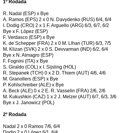
1º Rodada
R. Nadal (ESP) x Bye
A. Ramos (EPS) 2 x 0 N. Davydenko (RUS) 6/4, 6/4
I. Dodig (CRO) 2 x 1 F. Arguello (ARG) 6/3, 6/7, 6/2
Bye x F. López (ESP)
F. Verdasco (ESP) x Bye
K. de Schepper (FRA) 2 x 0 M. Llhan (TUR) 6/3, 7/5
M. Klizan (SVK) 2 x 0 S. Devvarman (IND) 6/2, 6/4
Bye x N. Almagro (ESP)
F. Fognini (ITA) x Bye
S. Giraldo (COL) x I. Sijsling (HOL)
R. Stepanek (TCH) 0 x 2 D. Thiem (AUT) 4/6, 4/6
M. Granollers (ESP) x Bye
P. Kohlschreiber (ALE) x Bye
A. Beck (ALE) 0 x 2 E. R. Vasselin (FRA) 2/6, 2/6
M. Kukushkin (CAZ) 1 x 2 J. Melzer (AUT) 6/7, 6/3, 3/6
Bye x J. Janowicz (POL)
2º Rodada
Nadal 2 x 0 Ramos 7/6, 6/4
Dodig 2 x 0 López 6/1, 6/4