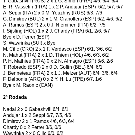
T. Gabashvili (RUS) 2 x 1 G. Simon (FRA) 4/6, 6/4, 6/4
E. R. Vasselin (FRA) 1 x 2 P. Andujar (ESP) 6/2, 5/7, 6/7
A. Seppi (ITA) 2 x 0 M. Youzhny (RUS) 6/3, 7/6
G. Dimitrov (BUL) 2 x 1 M. Granollers (ESP) 6/2, 4/6, 6/2
A. Ramos (ESP) 2 x 0 J. Nieminen (FIN) 6/2, 7/5
I. Sijsling (HOL) 1 x 2 J. Chardy (FRA) 6/1, 2/6, 6/7
Bye x D. Ferrer (ESP)
S. Wawrinka (SUI) x Bye
M. Cilic (CRO) 2 x 1 F. Verdasco (ESP) 6/1, 3/6, 6/2
N. Mahut (FRA) 2 x 1 D. Thiem (HOL) 4/6, 6/3, 6/2
P. H. Mathieu (FRA) 0 x 2 N. Almagro (ESP) 3/6, 2/6
T. Robredo (ESP) 2 x 0 D. Goffin (BEL) 6/4, 6/1
J. Benneteau (FRA) 2 x 1 J. Melzer (AUT) 6/4, 3/6, 6/4
F. Delbonis (ARG) 0 x 2 Y. H. Lu (TPE) 6/7, 1/6
Bye x M. Raonic (CAN)
2º Rodada
Nadal 2 x 0 Gabashvili 6/4, 6/1
Andujar 1 x 2 Seppi 6/7, 7/5, 4/6
Dimitrov 2 x 1 Ramos 4/6, 6/3, 6/4
Chardy 0 x 2 Ferrer 3/6, 0/6
Wawrinka 2 x 0 Cilic 6/0, 6/2