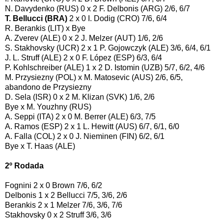
N. Davydenko (RUS) 0 x 2 F. Delbonis (ARG) 2/6, 6/7
T. Bellucci (BRA)
2 x 0 I. Dodig (CRO) 7/6, 6/4
R. Berankis (LIT) x Bye
A. Zverev (ALE) 0 x 2 J. Melzer (AUT) 1/6, 2/6
S. Stakhovsky (UCR) 2 x 1 P. Gojowczyk (ALE) 3/6, 6/4, 6/1
J. L. Struff (ALE) 2 x 0 F. López (ESP) 6/3, 6/4
P. Kohlschreiber (ALE) 1 x 2 D. Istomin (UZB) 5/7, 6/2, 4/6
M. Przysiezny (POL) x M. Matosevic (AUS) 2/6, 6/5,
abandono de Przysiezny
D. Sela (ISR) 0 x 2 M. Klizan (SVK) 1/6, 2/6
Bye x M. Youzhny (RUS)
A. Seppi (ITA) 2 x 0 M. Berrer (ALE) 6/3, 7/5
A. Ramos (ESP) 2 x 1 L. Hewitt (AUS) 6/7, 6/1, 6/0
A. Falla (COL) 2 x 0 J. Nieminen (FIN) 6/2, 6/1
Bye x T. Haas (ALE)
2º Rodada
Fognini 2 x 0 Brown 7/6, 6/2
Delbonis 1 x 2 Bellucci 7/5, 3/6, 2/6
Berankis 2 x 1 Melzer 7/6, 3/6, 7/6
Stakhovsky 0 x 2 Struff 3/6, 3/6