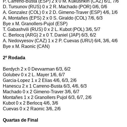
P. Carreno-Busta (ESP) 2 x 0 M. Kukushkin (CAZ) 6/1, 7/6
D. Tursunov (RUS) 0 x 2 R. Machado (POR) 0/6, 0/6
A. Gonzalez (COL) 0 x 2 D. Gimeno-Traver (ESP) 4/6, 1/6
A. Montañes (EPS) 2 x 0 S. Giraldo (COL) 7/6, 6/3
Bye x M. Granollers-Pujol (ESP)
T. Gabashvili (RUS) 0 x 2 L. Kubot (POL) 3/6, 5/7
C. Berlocq (ARG) 2 x 0 T. Daniel (JAP) 6/3, 6/2
A. Nedovyesov (CAZ) 1 x 2 P. Cuevas (URU) 6/4, 3/6, 4/6
Bye x M. Raonic (CAN)
2º Rodada
Berdych 2 x 0 Devvarman 6/3, 6/2
Golubev 0 x 2 L. Mayer 1/6, 6/7
Garcia-Lopez 1 x 2 Elias 4/6, 6/3, 2/6
Hanescu 2 x 1 Carreno-Busta 6/3, 4/6, 6/3
Machado 0 x 2 Gimeno-Traver 3/6, 6/7
Montañes 1 x 2 Granollers Pujol 6/3, 6/7, 2/6
Kubot 0 x 2 Berlocq 4/6, 3/6
Cuevas 0 x 2 Raonic 3/6, 2/6
Quartas de Final