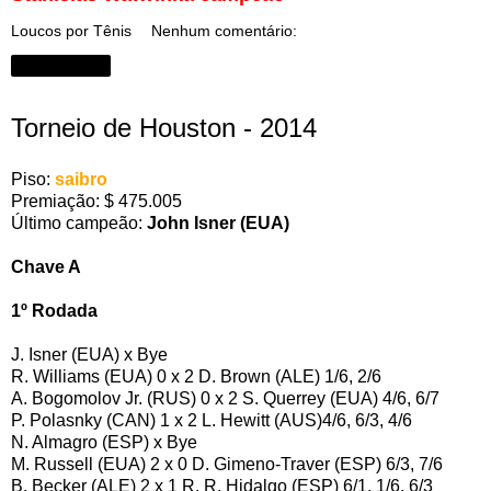
Loucos por Tênis
Nenhum comentário:
Compartilhar
Torneio de Houston - 2014
Piso:
saibro
Premiação: $ 475.005
Último campeão:
John Isner (EUA)
Chave A
1º Rodada
J. Isner (EUA) x Bye
R. Williams (EUA) 0 x 2 D. Brown (ALE) 1/6, 2/6
A. Bogomolov Jr. (RUS) 0 x 2 S. Querrey (EUA) 4/6, 6/7
P. Polasnky (CAN) 1 x 2 L. Hewitt (AUS)4/6, 6/3, 4/6
N. Almagro (ESP) x Bye
M. Russell (EUA) 2 x 0 D. Gimeno-Traver (ESP) 6/3, 7/6
B. Becker (ALE) 2 x 1 R. R. Hidalgo (ESP) 6/1, 1/6, 6/3