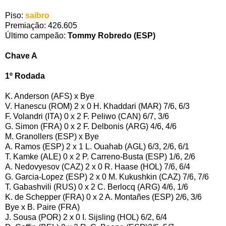
Piso:
saibro
Premiação: 426.605
Último campeão:
Tommy Robredo (ESP)
Chave A
1º Rodada
K. Anderson (AFS) x Bye
V. Hanescu (ROM) 2 x 0 H. Khaddari (MAR) 7/6, 6/3
F. Volandri (ITA) 0 x 2 F. Peliwo (CAN) 6/7, 3/6
G. Simon (FRA) 0 x 2 F. Delbonis (ARG) 4/6, 4/6
M. Granollers (ESP) x Bye
A. Ramos (ESP) 2 x 1 L. Ouahab (AGL) 6/3, 2/6, 6/1
T. Kamke (ALE) 0 x 2 P. Carreno-Busta (ESP) 1/6, 2/6
A. Nedovyesov (CAZ) 2 x 0 R. Haase (HOL) 7/6, 6/4
G. Garcia-Lopez (ESP) 2 x 0 M. Kukushkin (CAZ) 7/6, 7/6
T. Gabashvili (RUS) 0 x 2 C. Berlocq (ARG) 4/6, 1/6
K. de Schepper (FRA) 0 x 2 A. Montañes (ESP) 2/6, 3/6
Bye x B. Paire (FRA)
J. Sousa (POR) 2 x 0 I. Sijsling (HOL) 6/2, 6/4