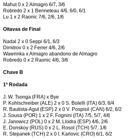
Mahut 0 x 2 Almagro 6/7, 3/6
Robredo 2 x 1 Benneteau 4/6, 6/0, 6/1
Lu 1 x 2 Raonic 7/6, 2/6, 1/6
Oitavas de Final
Nadal 2 x 0 Seppi 6/1, 6/3
Dimitrov 0 x 2 Ferrer 4/6, 2/6
Wawrinka x Almagro abandono de Almagro
Robredo 0 x 2 Raonic 4/6, 3/6
Chave B
1º Rodada
J. W. Tsonga (FRA) x Bye
P. Kohlschreiber (ALE) 2 x 0 S. Bolelli (ITA) 6/3, 6/4
R. Bautista-Agut (ESP) 2 x 0 V. Pospisil (CAN) 6/2, 6/2
J. Sousa (POR) 1 x 2 F. Fognini (ITA) 7/5, 5/7, 4/6
J. Janowicz (POL) 0 x 2 M. Llodra (ESP) 4/6, 2/6
E. Donskoy (RUS) 0 x 2 L. Rosol (TCH) 5/7, 1/6
R. Stepanek (TCH) 2 x 0 I. Karlovic (CRO) 6/1, 6/2