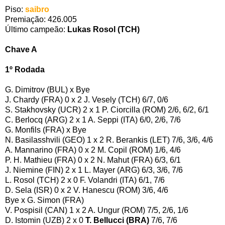
Piso:
saibro
Premiação: 426.005
Último campeão:
Lukas Rosol (TCH)
Chave A
1º Rodada
G. Dimitrov (BUL) x Bye
J. Chardy (FRA) 0 x 2 J. Vesely (TCH) 6/7, 0/6
S. Stakhovsky (UCR) 2 x 1 P. Ciorcilla (ROM) 2/6, 6/2, 6/1
C. Berlocq (ARG) 2 x 1 A. Seppi (ITA) 6/0, 2/6, 7/6
G. Monfils (FRA) x Bye
N. Basilasshvili (GEO) 1 x 2 R. Berankis (LET) 7/6, 3/6, 4/6
A. Mannarino (FRA) 0 x 2 M. Copil (ROM) 1/6, 4/6
P. H. Mathieu (FRA) 0 x 2 N. Mahut (FRA) 6/3, 6/1
J. Niemine (FIN) 2 x 1 L. Mayer (ARG) 6/3, 3/6, 7/6
L. Rosol (TCH) 2 x 0 F. Volandri (ITA) 6/1, 7/6
D. Sela (ISR) 0 x 2 V. Hanescu (ROM) 3/6, 4/6
Bye x G. Simon (FRA)
V. Pospisil (CAN) 1 x 2 A. Ungur (ROM) 7/5, 2/6, 1/6
D. Istomin (UZB) 2 x 0
T. Bellucci (BRA)
7/6, 7/6