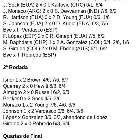
J. Sock (EUA) 2 x 0 I. Karlovic (CRO) 6/1, 6/4
J. Monaco (ARG) 2 x 0 S. Devvarman (IND) 7/6, 6/2
R. Harrison (EUA) 0 x 2 D. Young (EUA) 0/6, 1/6
S. Johnson (EUA) 2 x 0 D. Kudla (EUA) 6/3, 7/6
Bye x F. Verdasco (ESP)
F. López (ESP) 2 x 0 R. Ginepri (EUA) 7/5, 6/2
M. Baghdatis (CHP) 1 x 2 A. Gonzalez (COL) 6/4, 2/6, 1/6
S. Giraldo (COL) 2 x 0 M. Ebden (AUS) 6/1, 6/2
Bye x T. Robredo (ESP)
2º Rodada
Isner 1 x 2 Brown 4/6, 7/6, 6/7
Querrey 2 x 0 Hewitt 6/3, 6/4
Almagro 2 x 0 Russell 6/2, 6/3
Becker 0 x 2 Sock 4/6, 3/6
Monaco 1 x 2 Young 7/6, 4/6, 3/6
Johnson 1 x 2 Verdasco 0/6, 6/4, 3/6
López x Gonzalez 3/6, 0/3, abandono de López
Giraldo 2 x 0 Robredo 6/3, 6/4
Quartas de Final