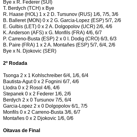
Bye x R. Federer (SUI)
T. Berdych (TCH) x Bye
R. Haase (HOL) 1 x 2 D. Tursunov (RUS) 1/6, 7/5, 3/6
B. Balleret (MON) 0 x 2 G. Garcia-Lopez (ESP) 5/7, 2/6
E. Gulbis (LET) 0 x 2 A. Dolgopolov (UCR) 2/6, 4/6
K. Anderson (AFS) x G. Monfils (FRA) 4/6, 6/7
P. Carreno-Busta (ESP) 2 x 0 I. Dodig (CRO) 6/3, 6/3
B. Paire (FRA) 1 x 2 A. Montañes (ESP) 5/7, 6/4, 2/6
Bye x N. Djokovic (SER)
2º Rodada
Tsonga 2 x 1 Kohlschreiber 6/4, 1/6, 6/4
Bautista-Agut 0 x 2 Fognini 6/7, 4/6
Llodra 0 x 2 Rosol 4/6, 4/6
Stepanek 0 x 2 Federer 1/6, 2/6
Berdych 2 x 0 Tursunov 7/5, 6/4
Garcia-Lopez 2 x 0 Dolgopolov 6/1, 7/5
Monfils 0 x 2 Carreno-Busta 3/6, 6/7
Montañes 0 x 2 Djokovic 1/6, 0/6
Oitavas de Final