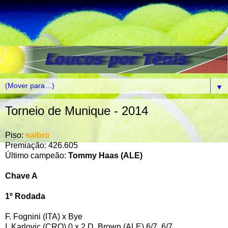
▼
Torneio de Munique - 2014
Piso:
saibro
Premiação: 426.605
Último campeão:
Tommy Haas (ALE)
Chave A
1º Rodada
F. Fognini (ITA) x Bye
I. Karlovic (CRO) 0 x 2 D. Brown (ALE) 6/7, 6/7