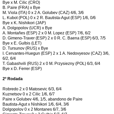
Bye x M. Cilic (CRO)
B. Paire (FRA) x Bye
M. Viola (ITA) 0 x 2 A. Golubev (CAZ) 4/6, 3/6
L. Kubot (POL) 0 x 2 R. Bautista-Agut (ESP) 1/6, 0/6
Bye x K. Nishikori (JAP)
A. Dolgopolov (UCR) x Bye
A. Montañes (ESP) 2 x 0 M. Lopez (ESP) 7/6, 6/2
D. Gimeno-Traver (ESP) 2 x 0 R. C. Baena (ESP) 6/3, 7/5
Bye x E. Gulbis (LET)
D. Tursunov (RUS) x Bye
I. Cervantes-Huegun (ESP) 2 x 1 A. Nedovyesov (CAZ) 3/6,
6/2, 6/4
T. Gabashvili (RUS) 2 x 0 M. Przysiezny (POL) 6/3, 6/4
Bye x D. Ferrer (ESP)
2º Rodada
Robredo 2 x 0 Matosevic 6/3, 6/4
Kuznetsov 0 x 2 Cilic 1/6, 6/7
Paire x Golubev 4/6, 1/5, abandono de Paire
Bautista-Agut x Nishikori 1/6, 6/4, 3/6
Dolgopolov 0 x 2 Montanes 6/7, 3/6