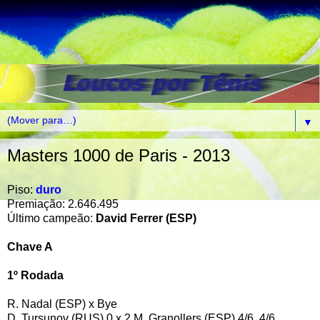
▼
Masters 1000 de Paris - 2013
Piso:
duro
Premiação: 2.646.495
Último campeão:
David Ferrer (ESP)
Chave A
1º Rodada
R. Nadal (ESP) x Bye
D. Tursunov (RUS) 0 x 2 M. Granollers (ESP) 4/6, 4/6