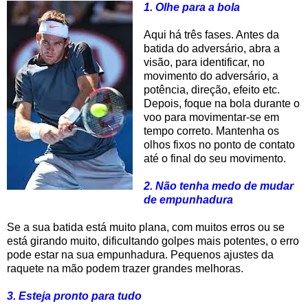
1. Olhe para a bola
Aqui há três fases. Antes da
batida do adversário, abra a
visão, para identificar, no
movimento do adversário, a
potência, direção, efeito etc.
Depois, foque na bola durante o
voo para movimentar-se em
tempo correto. Mantenha os
olhos fixos no ponto de contato
até o final do seu movimento.
2. Não tenha medo de mudar
de empunhadura
Se a sua batida está muito plana, com muitos erros ou se
está girando muito, dificultando golpes mais potentes, o erro
pode estar na sua empunhadura. Pequenos ajustes da
raquete na mão podem trazer grandes melhoras.
3. Esteja pronto para tudo