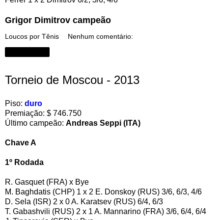
Grigor Dimitrov campeão
Loucos por Tênis
Nenhum comentário:
Compartilhar
Torneio de Moscou - 2013
Piso:
duro
Premiação: $ 746.750
Último campeão:
Andreas Seppi (ITA)
Chave A
1º Rodada
R. Gasquet (FRA) x Bye
M. Baghdatis (CHP) 1 x 2 E. Donskoy (RUS) 3/6, 6/3, 4/6
D. Sela (ISR) 2 x 0 A. Karatsev (RUS) 6/4, 6/3
T. Gabashvili (RUS) 2 x 1 A. Mannarino (FRA) 3/6, 6/4, 6/4