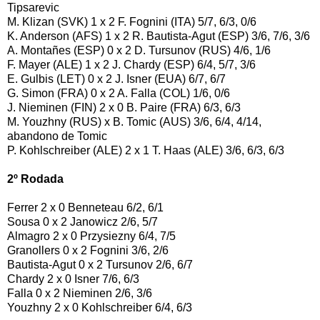
Tipsarevic
M. Klizan (SVK) 1 x 2 F. Fognini (ITA) 5/7, 6/3, 0/6
K. Anderson (AFS) 1 x 2 R. Bautista-Agut (ESP) 3/6, 7/6, 3/6
A. Montañes (ESP) 0 x 2 D. Tursunov (RUS) 4/6, 1/6
F. Mayer (ALE) 1 x 2 J. Chardy (ESP) 6/4, 5/7, 3/6
E. Gulbis (LET) 0 x 2 J. Isner (EUA) 6/7, 6/7
G. Simon (FRA) 0 x 2 A. Falla (COL) 1/6, 0/6
J. Nieminen (FIN) 2 x 0 B. Paire (FRA) 6/3, 6/3
M. Youzhny (RUS) x B. Tomic (AUS) 3/6, 6/4, 4/14,
abandono de Tomic
P. Kohlschreiber (ALE) 2 x 1 T. Haas (ALE) 3/6, 6/3, 6/3
2º Rodada
Ferrer 2 x 0 Benneteau 6/2, 6/1
Sousa 0 x 2 Janowicz 2/6, 5/7
Almagro 2 x 0 Przysiezny 6/4, 7/5
Granollers 0 x 2 Fognini 3/6, 2/6
Bautista-Agut 0 x 2 Tursunov 2/6, 6/7
Chardy 2 x 0 Isner 7/6, 6/3
Falla 0 x 2 Nieminen 2/6, 3/6
Youzhny 2 x 0 Kohlschreiber 6/4, 6/3