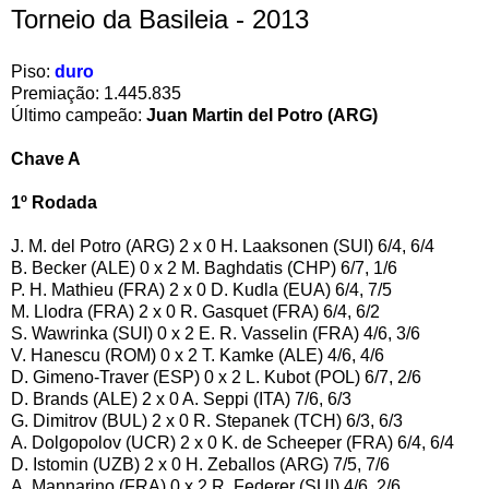
Torneio da Basileia - 2013
Piso:
duro
Premiação: 1.445.835
Último campeão:
Juan Martin del Potro (ARG)
Chave A
1º Rodada
J. M. del Potro (ARG) 2 x 0 H. Laaksonen (SUI) 6/4, 6/4
B. Becker (ALE) 0 x 2 M. Baghdatis (CHP) 6/7, 1/6
P. H. Mathieu (FRA) 2 x 0 D. Kudla (EUA) 6/4, 7/5
M. Llodra (FRA) 2 x 0 R. Gasquet (FRA) 6/4, 6/2
S. Wawrinka (SUI) 0 x 2 E. R. Vasselin (FRA) 4/6, 3/6
V. Hanescu (ROM) 0 x 2 T. Kamke (ALE) 4/6, 4/6
D. Gimeno-Traver (ESP) 0 x 2 L. Kubot (POL) 6/7, 2/6
D. Brands (ALE) 2 x 0 A. Seppi (ITA) 7/6, 6/3
G. Dimitrov (BUL) 2 x 0 R. Stepanek (TCH) 6/3, 6/3
A. Dolgopolov (UCR) 2 x 0 K. de Scheeper (FRA) 6/4, 6/4
D. Istomin (UZB) 2 x 0 H. Zeballos (ARG) 7/5, 7/6
A. Mannarino (FRA) 0 x 2 R. Federer (SUI) 4/6, 2/6