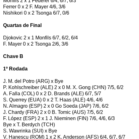
Monfils 2 x 1 Federer 6/4, 6/7, 6/3
Ferrer 0 x 2 F. Mayer 4/6, 3/6
Nishikori 0 x 2 Tsonga 6/7, 0/6
Quartas de Final
Djokovic 2 x 1 Monfils 6/7, 6/2, 6/4
F. Mayer 0 x 2 Tsonga 2/6, 3/6
Chave B
1º Rodada
J. M. del Potro (ARG) x Bye
P. Kohlschreiber (ALE) 2 x 0 M. X. Gong (CHN) 7/5, 6/2
A. Falla (COL) 0 x 2 D. Brands (ALE) 6/7, 5/7
S. Querrey (EUA) 0 x 2 T. Haas (ALE) 4/6, 4/6
N. Almagro (ESP) 2 x 0 Go Soeda (JAP) 7/6, 6/2
J. Chardy (FRA) 2 x 0 B. Tomic (AUS) 7/5, 6/2
F. López (ESP) 2 x 1 J. Nieminen (FIN) 7/6, 4/6, 6/3
Bye x T. Berdych (TCH)
S. Wawrinka (SUI) x Bye
V. Hanescu (ROM) 1 x 2 K. Anderson (AFS) 6/4, 6/7, 6/7