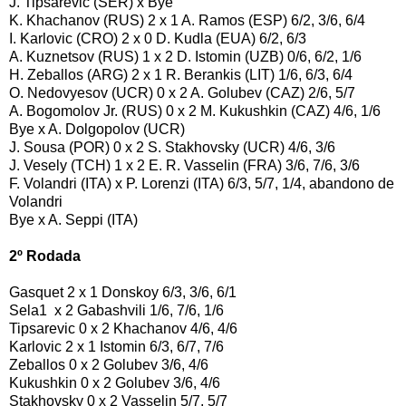
J. Tipsarevic (SER) x Bye
K. Khachanov (RUS) 2 x 1 A. Ramos (ESP) 6/2, 3/6, 6/4
I. Karlovic (CRO) 2 x 0 D. Kudla (EUA) 6/2, 6/3
A. Kuznetsov (RUS) 1 x 2 D. Istomin (UZB) 0/6, 6/2, 1/6
H. Zeballos (ARG) 2 x 1 R. Berankis (LIT) 1/6, 6/3, 6/4
O. Nedovyesov (UCR) 0 x 2 A. Golubev (CAZ) 2/6, 5/7
A. Bogomolov Jr. (RUS) 0 x 2 M. Kukushkin (CAZ) 4/6, 1/6
Bye x A. Dolgopolov (UCR)
J. Sousa (POR) 0 x 2 S. Stakhovsky (UCR) 4/6, 3/6
J. Vesely (TCH) 1 x 2 E. R. Vasselin (FRA) 3/6, 7/6, 3/6
F. Volandri (ITA) x P. Lorenzi (ITA) 6/3, 5/7, 1/4, abandono de
Volandri
Bye x A. Seppi (ITA)
2º Rodada
Gasquet 2 x 1 Donskoy 6/3, 3/6, 6/1
Sela1 x 2 Gabashvili 1/6, 7/6, 1/6
Tipsarevic 0 x 2 Khachanov 4/6, 4/6
Karlovic 2 x 1 Istomin 6/3, 6/7, 7/6
Zeballos 0 x 2 Golubev 3/6, 4/6
Kukushkin 0 x 2 Golubev 3/6, 4/6
Stakhovsky 0 x 2 Vasselin 5/7, 5/7