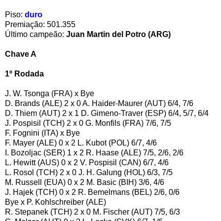
Piso:
duro
Premiação: 501.355
Último campeão:
Juan Martin del Potro (ARG)
Chave A
1º Rodada
J. W. Tsonga (FRA) x Bye
D. Brands (ALE) 2 x 0 A. Haider-Maurer (AUT) 6/4, 7/6
D. Thiem (AUT) 2 x 1 D. Gimeno-Traver (ESP) 6/4, 5/7, 6/4
J. Pospisil (TCH) 2 x 0 G. Monfils (FRA) 7/6, 7/5
F. Fognini (ITA) x Bye
F. Mayer (ALE) 0 x 2 L. Kubot (POL) 6/7, 4/6
I. Bozoljac (SER) 1 x 2 R. Haase (ALE) 7/5, 2/6, 2/6
L. Hewitt (AUS) 0 x 2 V. Pospisil (CAN) 6/7, 4/6
L. Rosol (TCH) 2 x 0 J. H. Galung (HOL) 6/3, 7/5
M. Russell (EUA) 0 x 2 M. Basic (BIH) 3/6, 4/6
J. Hajek (TCH) 0 x 2 R. Bemelmans (BEL) 2/6, 0/6
Bye x P. Kohlschreiber (ALE)
R. Stepanek (TCH) 2 x 0 M. Fischer (AUT) 7/5, 6/3