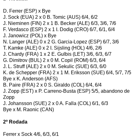
D. Ferrer (ESP) x Bye
J. Sock (EUA) 2 x 0 B. Tomic (AUS) 6/4, 6/2
J. Nieminen (FIN) 2 x 1 B. Becker (ALE) 6/3, 3/6, 7/6
F. Verdasco (ESP) 2 x 1 I. Dodig (CRO) 6/7, 6/1, 6/4
J. Janowicz (POL) x Bye
N. Langer (ALE) 0 x 2 G. Garcia-Lopez (ESP) 6/7, 3/6
T. Kamke (ALE) 0 x 2 I. Sijsling (HOL) 4/6, 2/6
J. Chardy (FRA) 1 x 2 E. Gulbis (LET) 3/6, 6/3, 6/7
G. Dimitrov (BUL) 2 x 0 M. Copil (ROM) 6/3, 6/4
J. L. Struff (ALE) 2 x 0 M. Sekulic (SUE) 6/3, 6/0
K. de Schepper (FRA) 2 x 1 M. Eriksson (SUE) 6/4, 5/7, 7/5
Bye x K. Anderson (AFS)
B. Paire (FRA) 2 x 0 S. Giraldo (COL) 6/4, 6/4
J. Zopp (EST) x P. Carreno-Busta (ESP) 5/5, abandono de
Zopp
J. Johansson (SUE) 2 x 0 A. Falla (COL) 6/1, 6/3
Bye x M. Raonic (CAN)
2º Rodada
Ferrer x Sock 4/6, 6/3, 6/1