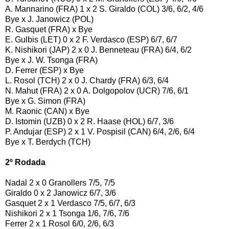
A. Mannarino (FRA) 1 x 2 S. Giraldo (COL) 3/6, 6/2, 4/6
Bye x J. Janowicz (POL)
R. Gasquet (FRA) x Bye
E. Gulbis (LET) 0 x 2 F. Verdasco (ESP) 6/7, 6/7
K. Nishikori (JAP) 2 x 0 J. Benneteau (FRA) 6/4, 6/2
Bye x J. W. Tsonga (FRA)
D. Ferrer (ESP) x Bye
L. Rosol (TCH) 2 x 0 J. Chardy (FRA) 6/3, 6/4
N. Mahut (FRA) 2 x 0 A. Dolgopolov (UCR) 7/6, 6/1
Bye x G. Simon (FRA)
M. Raonic (CAN) x Bye
D. Istomin (UZB) 0 x 2 R. Haase (HOL) 6/7, 3/6
P. Andujar (ESP) 2 x 1 V. Pospisil (CAN) 6/4, 2/6, 6/4
Bye x T. Berdych (TCH)
2º Rodada
Nadal 2 x 0 Granollers 7/5, 7/5
Giraldo 0 x 2 Janowicz 6/7, 3/6
Gasquet 2 x 1 Verdasco 7/5, 6/7, 6/3
Nishikori 2 x 1 Tsonga 1/6, 7/6, 7/6
Ferrer 2 x 1 Rosol 6/0, 2/6, 6/3