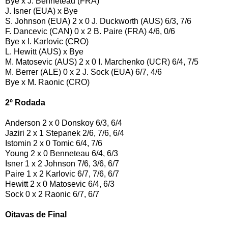
Bye x J. Benneteau (FRA)
J. Isner (EUA) x Bye
S. Johnson (EUA) 2 x 0 J. Duckworth (AUS) 6/3, 7/6
F. Dancevic (CAN) 0 x 2 B. Paire (FRA) 4/6, 0/6
Bye x I. Karlovic (CRO)
L. Hewitt (AUS) x Bye
M. Matosevic (AUS) 2 x 0 I. Marchenko (UCR) 6/4, 7/5
M. Berrer (ALE) 0 x 2 J. Sock (EUA) 6/7, 4/6
Bye x M. Raonic (CRO)
2º Rodada
Anderson 2 x 0 Donskoy 6/3, 6/4
Jaziri 2 x 1 Stepanek 2/6, 7/6, 6/4
Istomin 2 x 0 Tomic 6/4, 7/6
Young 2 x 0 Benneteau 6/4, 6/3
Isner 1 x 2 Johnson 7/6, 3/6, 6/7
Paire 1 x 2 Karlovic 6/7, 7/6, 6/7
Hewitt 2 x 0 Matosevic 6/4, 6/3
Sock 0 x 2 Raonic 6/7, 6/7
Oitavas de Final