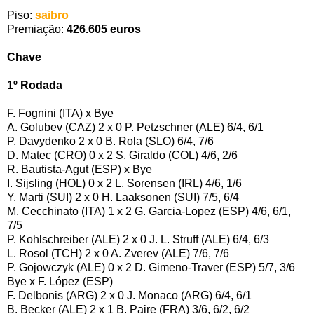
Piso:
saibro
Premiação:
426.605 euros
Chave
1º Rodada
F. Fognini (ITA) x Bye
A. Golubev (CAZ) 2 x 0 P. Petzschner (ALE) 6/4, 6/1
P. Davydenko 2 x 0 B. Rola (SLO) 6/4, 7/6
D. Matec (CRO) 0 x 2 S. Giraldo (COL) 4/6, 2/6
R. Bautista-Agut (ESP) x Bye
I. Sijsling (HOL) 0 x 2 L. Sorensen (IRL) 4/6, 1/6
Y. Marti (SUI) 2 x 0 H. Laaksonen (SUI) 7/5, 6/4
M. Cecchinato (ITA) 1 x 2 G. Garcia-Lopez (ESP) 4/6, 6/1,
7/5
P. Kohlschreiber (ALE) 2 x 0 J. L. Struff (ALE) 6/4, 6/3
L. Rosol (TCH) 2 x 0 A. Zverev (ALE) 7/6, 7/6
P. Gojowczyk (ALE) 0 x 2 D. Gimeno-Traver (ESP) 5/7, 3/6
Bye x F. López (ESP)
F. Delbonis (ARG) 2 x 0 J. Monaco (ARG) 6/4, 6/1
B. Becker (ALE) 2 x 1 B. Paire (FRA) 3/6, 6/2, 6/2