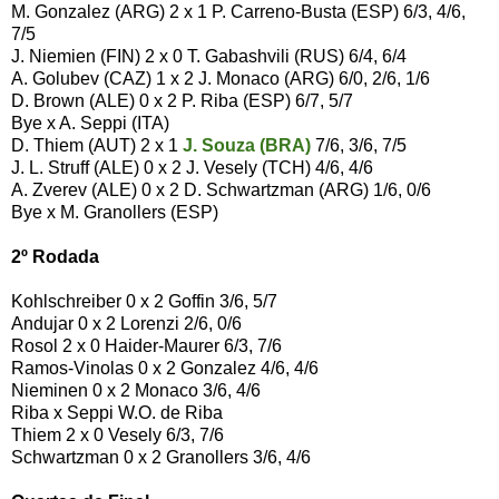
M. Gonzalez (ARG) 2 x 1 P. Carreno-Busta (ESP) 6/3, 4/6,
7/5
J. Niemien (FIN) 2 x 0 T. Gabashvili (RUS) 6/4, 6/4
A. Golubev (CAZ) 1 x 2 J. Monaco (ARG) 6/0, 2/6, 1/6
D. Brown (ALE) 0 x 2 P. Riba (ESP) 6/7, 5/7
Bye x A. Seppi (ITA)
D. Thiem (AUT) 2 x 1
J. Souza (BRA)
7/6, 3/6, 7/5
J. L. Struff (ALE) 0 x 2 J. Vesely (TCH) 4/6, 4/6
A. Zverev (ALE) 0 x 2 D. Schwartzman (ARG) 1/6, 0/6
Bye x M. Granollers (ESP)
2º Rodada
Kohlschreiber 0 x 2 Goffin 3/6, 5/7
Andujar 0 x 2 Lorenzi 2/6, 0/6
Rosol 2 x 0 Haider-Maurer 6/3, 7/6
Ramos-Vinolas 0 x 2 Gonzalez 4/6, 4/6
Nieminen 0 x 2 Monaco 3/6, 4/6
Riba x Seppi W.O. de Riba
Thiem 2 x 0 Vesely 6/3, 7/6
Schwartzman 0 x 2 Granollers 3/6, 4/6