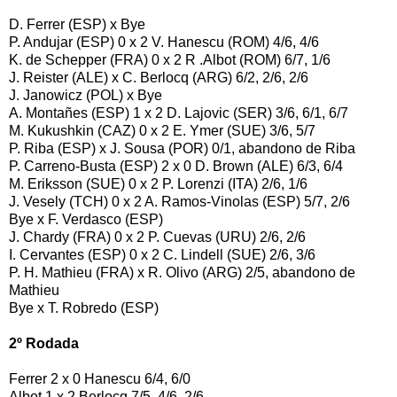
D. Ferrer (ESP) x Bye
P. Andujar (ESP) 0 x 2 V. Hanescu (ROM) 4/6, 4/6
K. de Schepper (FRA) 0 x 2 R .Albot (ROM) 6/7, 1/6
J. Reister (ALE) x C. Berlocq (ARG) 6/2, 2/6, 2/6
J. Janowicz (POL) x Bye
A. Montañes (ESP) 1 x 2 D. Lajovic (SER) 3/6, 6/1, 6/7
M. Kukushkin (CAZ) 0 x 2 E. Ymer (SUE) 3/6, 5/7
P. Riba (ESP) x J. Sousa (POR) 0/1, abandono de Riba
P. Carreno-Busta (ESP) 2 x 0 D. Brown (ALE) 6/3, 6/4
M. Eriksson (SUE) 0 x 2 P. Lorenzi (ITA) 2/6, 1/6
J. Vesely (TCH) 0 x 2 A. Ramos-Vinolas (ESP) 5/7, 2/6
Bye x F. Verdasco (ESP)
J. Chardy (FRA) 0 x 2 P. Cuevas (URU) 2/6, 2/6
I. Cervantes (ESP) 0 x 2 C. Lindell (SUE) 2/6, 3/6
P. H. Mathieu (FRA) x R. Olivo (ARG) 2/5, abandono de
Mathieu
Bye x T. Robredo (ESP)
2º Rodada
Ferrer 2 x 0 Hanescu 6/4, 6/0
Albot 1 x 2 Berlocq 7/5, 4/6, 2/6