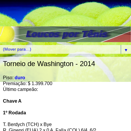
▼
Torneio de Washington - 2014
Piso:
duro
Premiação: $ 1.399.700
Último campeão:
Chave A
1º Rodada
T. Berdych (TCH) x Bye
R. Ginepri (EUA) 2 x 0 A. Falla (COL) 6/4, 6/2