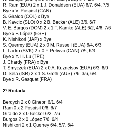
R. Ram (EUA) 2 x 1 J. Donaldson (EUA) 6/7, 6/4, 7/5
Bye x V. Pospisil (CAN)
S. Giraldo (COL) x Bye
B. Kavcic (SLO) 0 x 2 B. Becker (ALE) 3/6, 6/7
V. E. Burgos (DOM) 2 x 1 T. Kamke (ALE) 6/2, 4/6, 7/6
Bye x F. López (ESP)
K. Nishikori (JAP) x Bye
S. Querrey (EUA) 2 x 0 M. Russell (EUA) 6/4, 6/3
L. Lacko (SVK) 2 x 0 F. Pelivvo (CAN) 7/5, 6/3
Bye x Y. H. Lu (TPE)
J. Chardy (FRA) x Bye
T. Smyczek (EUA) 2 x 0 A. Kuznetsov (EUA) 6/3, 6/0
D. Sela (ISR) 2 x 1 S. Groth (AUS) 7/6, 3/6, 6/4
Bye x R. Gasquet (FRA)
2º Rodada
Berdych 2 x 0 Ginepri 6/1, 6/4
Ram 0 x 2 Pospisil 0/6, 6/7
Giraldo 2 x 0 Becker 6/2, 7/6
Burgos 2 x 0 López 7/6, 6/4
Nishikori 2 x 1 Querrey 6/4, 5/7, 6/4