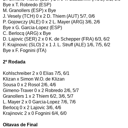
Bye x T. Robredo (ESP)
M. Granollers (ESP) x Bye
J. Vesely (TCH) 0 x 2 D. Thiem (AUT) 5/7, 0/6
P. Gojowczy (ALE) 0 x 2 L. Mayer (ARG) 3/6, 2/6
Bye x G. Garcia-Lopez (ESP)
C. Berlocq (ARG) x Bye
D. Lajovic (SER) 2 x 0 K. de Schepper (FRA) 6/3, 6/2
F. Krajinovic (SLO) 2 x 1 J. L. Struff (ALE) 1/6, 7/5, 6/2
Bye x F. Fognini (ITA)
2º Rodada
Kohlschreiber 2 x 0 Elias 7/5, 6/1
Klizan x Simon W.O. de Klizan
Sousa 0 x 2 Rosol 2/6, 4/6
Gimeno-Traver 0 x 2 Robredo 2/6, 5/7
Granollers 1 x 2 Thiem 6/2, 3/6, 5/7
L. Mayer 2 x 0 Garcia-Lopez 7/6, 7/6
Berlocq 0 x 2 Lajovic 3/6, 4/6
Krajinovic 2 x 0 Fognini 6/4, 6/0
Oitavas de Final