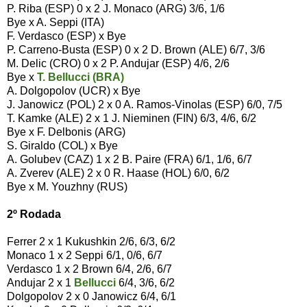
P. Riba (ESP) 0 x 2 J. Monaco (ARG) 3/6, 1/6
Bye x A. Seppi (ITA)
F. Verdasco (ESP) x Bye
P. Carreno-Busta (ESP) 0 x 2 D. Brown (ALE) 6/7, 3/6
M. Delic (CRO) 0 x 2 P. Andujar (ESP) 4/6, 2/6
Bye x
T. Bellucci (BRA)
A. Dolgopolov (UCR) x Bye
J. Janowicz (POL) 2 x 0 A. Ramos-Vinolas (ESP) 6/0, 7/5
T. Kamke (ALE) 2 x 1 J. Nieminen (FIN) 6/3, 4/6, 6/2
Bye x F. Delbonis (ARG)
S. Giraldo (COL) x Bye
A. Golubev (CAZ) 1 x 2 B. Paire (FRA) 6/1, 1/6, 6/7
A. Zverev (ALE) 2 x 0 R. Haase (HOL) 6/0, 6/2
Bye x M. Youzhny (RUS)
2º Rodada
Ferrer 2 x 1 Kukushkin 2/6, 6/3, 6/2
Monaco 1 x 2 Seppi 6/1, 0/6, 6/7
Verdasco 1 x 2 Brown 6/4, 2/6, 6/7
Andujar 2 x 1
Bellucci
6/4, 3/6, 6/2
Dolgopolov 2 x 0 Janowicz 6/4, 6/1