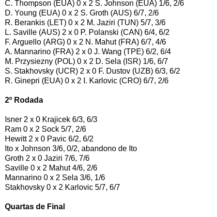
C. Thompson (EUA) 0 x 2 S. Johnson (EUA) 1/6, 2/6
D. Young (EUA) 0 x 2 S. Groth (AUS) 6/7, 2/6
R. Berankis (LET) 0 x 2 M. Jaziri (TUN) 5/7, 3/6
L. Saville (AUS) 2 x 0 P. Polanski (CAN) 6/4, 6/2
F. Arguello (ARG) 0 x 2 N. Mahut (FRA) 6/7, 4/6
A. Mannarino (FRA) 2 x 0 J. Wang (TPE) 6/2, 6/4
M. Przysiezny (POL) 0 x 2 D. Sela (ISR) 1/6, 6/7
S. Stakhovsky (UCR) 2 x 0 F. Dustov (UZB) 6/3, 6/2
R. Ginepri (EUA) 0 x 2 I. Karlovic (CRO) 6/7, 2/6
2º Rodada
Isner 2 x 0 Krajicek 6/3, 6/3
Ram 0 x 2 Sock 5/7, 2/6
Hewitt 2 x 0 Pavic 6/2, 6/2
Ito x Johnson 3/6, 0/2, abandono de Ito
Groth 2 x 0 Jaziri 7/6, 7/6
Saville 0 x 2 Mahut 4/6, 2/6
Mannarino 0 x 2 Sela 3/6, 1/6
Stakhovsky 0 x 2 Karlovic 5/7, 6/7
Quartas de Final