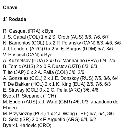
Chave
1º Rodada
R. Gasquet (FRA) x Bye
J. S. Cabal (COL) 1 x 2 S. Groth (AUS) 3/6, 7/6, 6/7
N. Barrientos (COL) 1 x 2 P. Polansky (CAN) 6/3, 4/6, 3/6
J. I. Londero (ARG) 0 x 2 V. E. Burgos (RDM) 5/7, 3/6
V. Pospisil (CAN) x Bye
A. Kuznetsov (EUA) 2 x 0 A. Mannarino (FRA) 6/4, 7/6
B. Tomic (AUS) 2 x 0 F. Dustov (UZB) 6/3, 6/3
T. Ito (JAP) 0 x 2 A. Falla (COL) 3/6, 2/6
A. Gonzalez (COL) 2 x 1 E. Donskoy (RUS) 7/5, 3/6, 6/4
T. De Bakker (HOL) 2 x 1 K. King (EUA) 2/6, 7/6, 6/3
E. Struvay (COL) 0 x 2 G. Pella (ARG) 3/6, 4/6
Bye x R. Stepanek (TCH)
M. Ebden (AUS) x J. Ward (GBR) 4/6, 0/3, abandono de
Ebden
M. Przysiezny (POL) 1 x 2 J. Wang (TPE) 6/7, 6/4, 3/6
D. Sela (ISR) 2 0 x F. Arguello (ARG) 6/4, 6/2
Bye x I. Karlovic (CRO)