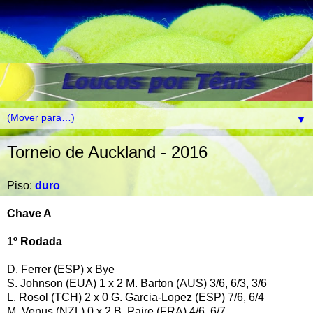
▼
Torneio de Auckland - 2016
Piso:
duro
Chave A
1º Rodada
D. Ferrer (ESP) x Bye
S. Johnson (EUA) 1 x 2 M. Barton (AUS) 3/6, 6/3, 3/6
L. Rosol (TCH) 2 x 0 G. Garcia-Lopez (ESP) 7/6, 6/4
M. Venus (NZL) 0 x 2 B. Paire (FRA) 4/6, 6/7