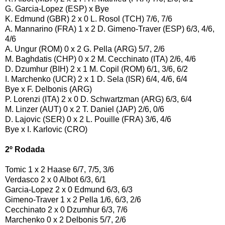
G. Garcia-Lopez (ESP) x Bye
K. Edmund (GBR) 2 x 0 L. Rosol (TCH) 7/6, 7/6
A. Mannarino (FRA) 1 x 2 D. Gimeno-Traver (ESP) 6/3, 4/6,
4/6
A. Ungur (ROM) 0 x 2 G. Pella (ARG) 5/7, 2/6
M. Baghdatis (CHP) 0 x 2 M. Cecchinato (ITA) 2/6, 4/6
D. Dzumhur (BIH) 2 x 1 M. Copil (ROM) 6/1, 3/6, 6/2
I. Marchenko (UCR) 2 x 1 D. Sela (ISR) 6/4, 4/6, 6/4
Bye x F. Delbonis (ARG)
P. Lorenzi (ITA) 2 x 0 D. Schwartzman (ARG) 6/3, 6/4
M. Linzer (AUT) 0 x 2 T. Daniel (JAP) 2/6, 0/6
D. Lajovic (SER) 0 x 2 L. Pouille (FRA) 3/6, 4/6
Bye x I. Karlovic (CRO)
2º Rodada
Tomic 1 x 2 Haase 6/7, 7/5, 3/6
Verdasco 2 x 0 Albot 6/3, 6/1
Garcia-Lopez 2 x 0 Edmund 6/3, 6/3
Gimeno-Traver 1 x 2 Pella 1/6, 6/3, 2/6
Cecchinato 2 x 0 Dzumhur 6/3, 7/6
Marchenko 0 x 2 Delbonis 5/7, 2/6