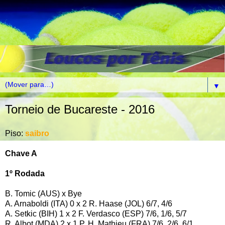
▼
Torneio de Bucareste - 2016
Piso:
saibro
Chave A
1º Rodada
B. Tomic (AUS) x Bye
A. Arnaboldi (ITA) 0 x 2 R. Haase (JOL) 6/7, 4/6
A. Setkic (BIH) 1 x 2 F. Verdasco (ESP) 7/6, 1/6, 5/7
R. Albot (MDA) 2 x 1 P. H. Mathieu (FRA) 7/6, 2/6, 6/1