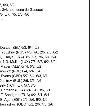
, 6/0, 6/2
5, 3/4, abandono de Gasquet
 6/7, 7/5, 1/6, 4/6
3/6
Darcis (BEL) 6/3, 6/4, 6/2
 Youzhny (RUS) 4/6, 7/6, 2/6, 7/6, 6/2
Q. Halys (FRA) 3/6, 6/7, 7/6, 6/4, 6/4
1 G. Muller (LUX) 7/6, 6/7, 6/2, 6/2
 Mayer (ALE) 6/74, 6/2, 6/2
anowicz (POL) 6/4, 6/4, 6/4
 Evans (GBR) 5/7, 6/4, 6/3, 6/1
imitrov (BUL) 2/6, 3/6, 4/6
ely (TCH) 5/7, 5/7, 3/6
Harrison (EUA) 6/4, 6/0, 3/6, 6/1
T. Sandgren (EUA) 6/2, 6/1, 6/4
B. Agut (ESP) 2/6, 2/6, 6/0, 1/6
silashvili (GEO) 6/1, 2/6, 4/6, 1/6