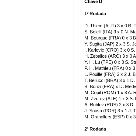
Chave D
1º Rodada
D. Thiem (AUT) 3 x 0 B. T
S. Bolelli (ITA) 3 x 0 N. M
M. Bourgue (FRA) 0 x 3 B.
Y. Sugita (JAP) 2 x 3 S. J
I. Karlovic (CRO) 3 x 0 S.
H. Zeballos (ARG) 3 x 0 A
Y. H. Lu (TPE) 0 x 3 S. S
P. H. Mathieu (FRA) 0 x 3 
L. Pouille (FRA) 3 x 2 J. B
T. Bellucci (BRA) 3 x 1 D. 
B. Bonzi (FRA) x D. Medv
M. Copil (ROM) 1 x 3 A. R
M. Zverev (ALE) 1 x 3 S. N
A. Rublev (RUS) 2 x 3 D. 
J. Sousa (POR) 3 x 1 J. Ti
M. Granollers (ESP) 0 x 3
2º Rodada