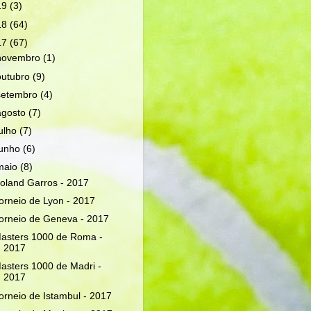
19
(3)
18
(64)
17
(67)
novembro
(1)
outubro
(9)
setembro
(4)
agosto
(7)
julho
(7)
junho
(6)
maio
(8)
oland Garros - 2017
orneio de Lyon - 2017
orneio de Geneva - 2017
asters 1000 de Roma -
2017
asters 1000 de Madri -
2017
orneio de Istambul - 2017