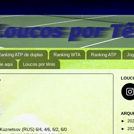
anking ATP de duplas
Ranking WTA
Ranking ATP
Jog
e aqui
Loucos por tênis
LOUCO
7
ARQU
►
20
►
20
Kuznetsov (RUS) 6/4, 4/6, 6/2, 6/0