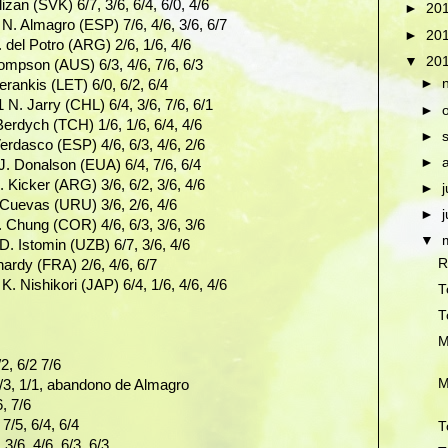
izan (SVK) 6/7, 3/6, 6/4, 6/0, 4/6
►
20
N. Almagro (ESP) 7/6, 4/6, 3/6, 6/7
►
20
 del Potro (ARG) 2/6, 1/6, 4/6
▼
20
hompson (AUS) 6/3, 4/6, 7/6, 6/3
►
erankis (LET) 6/0, 6/2, 6/4
N. Jarry (CHL) 6/4, 3/6, 7/6, 6/1
►
 Berdych (TCH) 1/6, 1/6, 6/4, 4/6
►
erdasco (ESP) 4/6, 6/3, 4/6, 2/6
►
J. Donalson (EUA) 6/4, 7/6, 6/4
 Kicker (ARG) 3/6, 6/2, 3/6, 4/6
►
Cuevas (URU) 3/6, 2/6, 4/6
►
 Chung (COR) 4/6, 6/3, 3/6, 3/6
▼
. Istomin (UZB) 6/7, 3/6, 4/6
R
hardy (FRA) 2/6, 4/6, 6/7
K. Nishikori (JAP) 6/4, 1/6, 4/6, 4/6
T
T
M
2, 6/2 7/6
M
6/3, 1/1, abandono de Almagro
6, 7/6
/5, 6/4, 6/4
T
3/6, 4/6, 6/3, 6/3