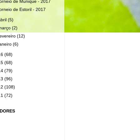
orneio de Munique - 2017
orneio de Estoril - 2017
abril
(5)
março
(2)
fevereiro
(12)
janeiro
(6)
16
(68)
15
(68)
14
(79)
13
(96)
12
(108)
11
(72)
IDORES