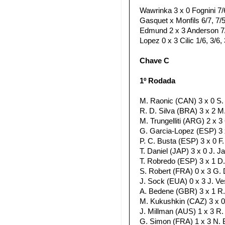
Wawrinka 3 x 0 Fognini 7/6
Gasquet x Monfils 6/7, 7/
Edmund 2 x 3 Anderson 7/6,
Lopez 0 x 3 Cilic 1/6, 3/6, 
Chave C
1º Rodada
M. Raonic (CAN) 3 x 0 S. 
R. D. Silva (BRA) 3 x 2 M.
M. Trungelliti (ARG) 2 x 3 
G. Garcia-Lopez (ESP) 3 x 
P. C. Busta (ESP) 3 x 0 F.
T. Daniel (JAP) 3 x 0 J. J
T. Robredo (ESP) 3 x 1 D.
S. Robert (FRA) 0 x 3 G. D
J. Sock (EUA) 0 x 3 J. Ves
A. Bedene (GBR) 3 x 1 R. 
M. Kukushkin (CAZ) 3 x 0 
J. Millman (AUS) 1 x 3 R. 
G. Simon (FRA) 1 x 3 N. Ba