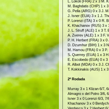
L. Lokoli (FRA) 2 x 3 M. Kl
M. Baghdatis (CHP) 1 x 3 
G. Pella (ARG) 0 x 3 J. M.
J. Isner (EUA) 3 x 1 J. T
P. Lorenzi (ITA) 3 x 0 R. B
K. Khachanov (RUS) 3 x 1 
J. L. Struff (ALE) 1 x 3 T.
A. Zverev (ALE) 1 x 3 F. V
P. H. Herbert (FRA) 3 x 0 
D. Dzumhur (BIH) 1 x 3 N.
M. Hamou (FRA) 0 x 3 P. 
S. Querrey (EUA) 1 x 3 H.
E. Escobedo (EUA) 0 x 3 D
R. Albot (MDA) 0 x 3 J. C
T. Kokkinakis (AUS) 1 x 3 
2º Rodada
Murray 3 x 1 Klizan 6/7, 6/
Almagro x del Potro 3/6, 
Isner 3 x 0 Lorenzi 6/3, 7/
Khachanov 3 x 0 Berdych 7
Verdasco 3 x 2 Herbert 6/, 