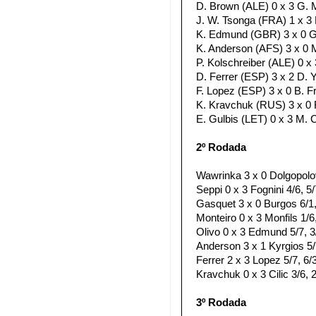
D. Brown (ALE) 0 x 3 G. M
J. W. Tsonga (FRA) 1 x 3 R
K. Edmund (GBR) 3 x 0 G. 
K. Anderson (AFS) 3 x 0 M.
P. Kolschreiber (ALE) 0 x 
D. Ferrer (ESP) 3 x 2 D. Y
F. Lopez (ESP) 3 x 0 B. Fr
K. Kravchuk (RUS) 3 x 0 F
E. Gulbis (LET) 0 x 3 M. C
2º Rodada
Wawrinka 3 x 0 Dolgopolov
Seppi 0 x 3 Fognini 4/6, 5/
Gasquet 3 x 0 Burgos 6/1,
Monteiro 0 x 3 Monfils 1/6,
Olivo 0 x 3 Edmund 5/7, 3/
Anderson 3 x 1 Kyrgios 5/7
Ferrer 2 x 3 Lopez 5/7, 6/3
Kravchuk 0 x 3 Cilic 3/6, 2
3º Rodada