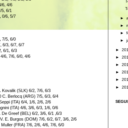
T
/6, 4/6
T
/5, 6/1
 0/6, 5/7
►
►
►
 7/5, 6/0
►
 6/3, 6/7, 6/7
►
20
 6/1, 6/3
4/6, 7/6, 6/0, 4/6
►
20
►
20
►
20
►
20
►
20
 Kovalik (SLK) 6/2, 7/6, 6/3
 C. Berlocq (ARG) 7/5, 6/3, 6/4
SEGU
eppi (ITA) 6/4, 1/6, 2/6, 2/6
nini (ITA) 4/6, 3/6, 6/3, 1/6, 0/6
 De Greef (BEL) 6/2, 3/6, 6/1 ,6/3
V. E. Burgos (DOM) 7/6, 6/2, 6/7, 3/6, 2/6
Muller (FRA) 7/6, 2/6, 4/6, 7/6, 6/0