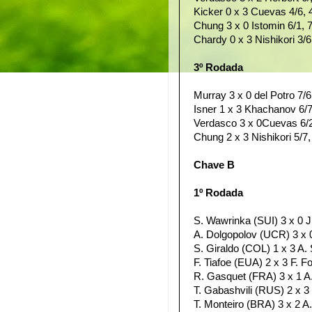
Kicker 0 x 3 Cuevas 4/6, 4
Chung 3 x 0 Istomin 6/1, 7
Chardy 0 x 3 Nishikori 3/6,
3º Rodada
Murray 3 x 0 del Potro 7/6,
Isner 1 x 3 Khachanov 6/7,
Verdasco 3 x 0Cuevas 6/2,
Chung 2 x 3 Nishikori 5/7, 
Chave B
1º Rodada
S. Wawrinka (SUI) 3 x 0 J.
A. Dolgopolov (UCR) 3 x 0
S. Giraldo (COL) 1 x 3 A. S
F. Tiafoe (EUA) 2 x 3 F. Fog
R. Gasquet (FRA) 3 x 1 A.
T. Gabashvili (RUS) 2 x 3 
T. Monteiro (BRA) 3 x 2 A. 