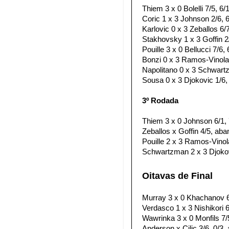
Thiem 3 x 0 Bolelli 7/5, 6/1
Coric 1 x 3 Johnson 2/6, 6/
Karlovic 0 x 3 Zeballos 6/7
Stakhovsky 1 x 3 Goffin 2/
Pouille 3 x 0 Bellucci 7/6, 
Bonzi 0 x 3 Ramos-Vinolas
Napolitano 0 x 3 Schwartz
Sousa 0 x 3 Djokovic 1/6, 
3º Rodada
Thiem 3 x 0 Johnson 6/1, 
Zeballos x Goffin 4/5, ab
Pouille 2 x 3 Ramos-Vinolas
Schwartzman 2 x 3 Djokovic
Oitavas de Final
Murray 3 x 0 Khachanov 6/
Verdasco 1 x 3 Nishikori 6/
Wawrinka 3 x 0 Monfils 7/5
Anderson x Cilic 3/6, 0/3