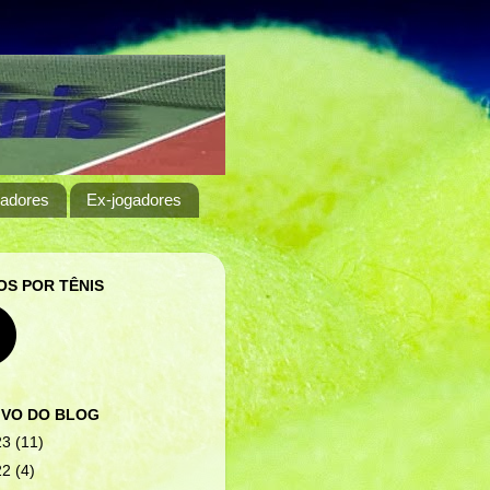
adores
Ex-jogadores
S POR TÊNIS
IVO DO BLOG
23
(11)
22
(4)