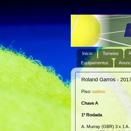
Início
Torneios
R
Equipamentos
Anunci
Roland Garros - 201
Piso:
saibro
Chave A
1º Rodada
A. Murray (GBR) 3 x 1 A. 