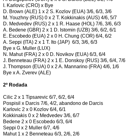
I. Karlovic (CRO) x Bye
D. Brown (ALE) 1 x 2 S. Kozlov (EUA) 3/6, 6/3, 3/6
M. Youzhny (RUS) 0 x 2 T. Kokkinakis (AUS) 4/6, 5/7
D. Medvedev (RUS) 2 x 1 R. Haase (HOL) 7/6, 3/6, 6/3
A. Bedene (GBR) 2 x 1 D. Istomin (UZB) 3/6, 6/2, 6/1
E. Escobedo (EUA) 2 x 0 H. Chung (COR) 6/4, 6/2
A. Seppi (ITA) 2 x 1 T. Ito (JAP) 6/3, 3/6, 6/3
Bye x G. Muller (LUX)
N. Mahut (FRA) 2 x 0 D. Novikov (EUA) 6/3, 6/4
J. Benneteau (FRA) 2 x 1 E. Donskoy (RUS) 3/6, 6/4, 7/6
J. Thompson (EUA) 0 x 2 A. Mannarino (FRA) 4/6, 1/6
Bye x A. Zverev (ALE)
2º Rodada
Cilic 2 x 1 Tipsarevic 6/7, 6/2, 6/4
Pospisil x Darcis 7/6, 4/2, abandono de Darcis
Karlovic 2 x 0 Kozlov 6/4, 6/1
Kokkinakis 0 x 2 Medvedev 3/6, 6/7
Bedene 2 x 0 Escobedo 6/3, 6/4
Seppi 0 x 2 Muller 6/7, 4/6
Mahut 1 x 2 Benneteau 6/3, 2/6, 2/6