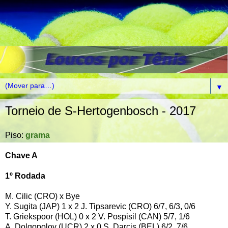
▼
Torneio de S-Hertogenbosch - 2017
Piso:
grama
Chave A
1º Rodada
M. Cilic (CRO) x Bye
Y. Sugita (JAP) 1 x 2 J. Tipsarevic (CRO) 6/7, 6/3, 0/6
T. Griekspoor (HOL) 0 x 2 V. Pospisil (CAN) 5/7, 1/6
A. Dolgopolov (UCR) 2 x 0 S. Darcis (BEL) 6/2, 7/6