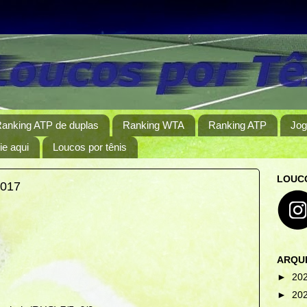
anking ATP de duplas
Ranking WTA
Ranking ATP
Jog
e aqui
Loucos por tênis
LOUCO
2017
ARQU
►
20
►
20