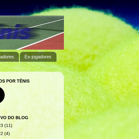
adores
Ex-jogadores
S POR TÊNIS
IVO DO BLOG
23
(11)
22
(4)