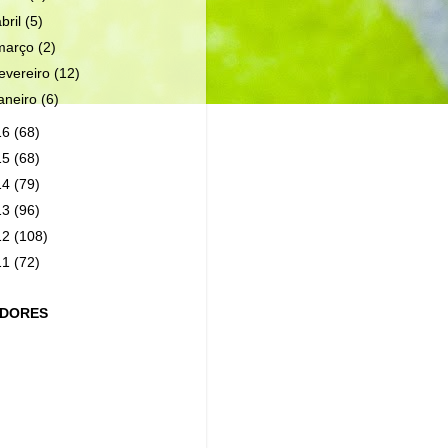
abril
(5)
março
(2)
fevereiro
(12)
janeiro
(6)
16
(68)
15
(68)
14
(79)
13
(96)
12
(108)
11
(72)
IDORES