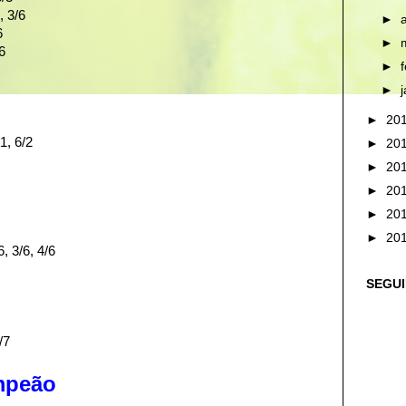
, 3/6
►
6
►
6
►
►
►
20
1, 6/2
►
20
►
20
►
20
►
20
►
20
, 3/6, 4/6
SEGU
/7
ampeão