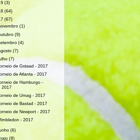
19
(3)
18
(64)
17
(67)
novembro
(1)
outubro
(9)
setembro
(4)
agosto
(7)
julho
(7)
orneio de Gstaad - 2017
orneio de Atlanta - 2017
orneio de Hamburgo -
2017
orneio de Umag - 2017
orneio de Bastad - 2017
orneio de Newport - 2017
imbledon - 2017
junho
(6)
maio
(8)