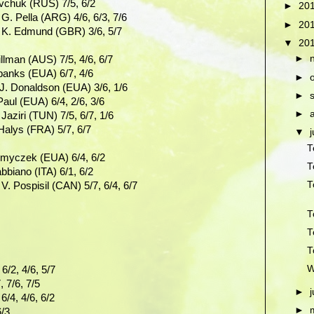
avchuk (RUS) 7/5, 6/2
►
20
G. Pella (ARG) 4/6, 6/3, 7/6
►
20
 K. Edmund (GBR) 3/6, 5/7
▼
20
►
illman (AUS) 7/5, 4/6, 6/7
ubanks (EUA) 6/7, 4/6
►
J. Donaldson (EUA) 3/6, 1/6
►
aul (EUA) 6/4, 2/6, 3/6
►
aziri (TUN) 7/5, 6/7, 1/6
Halys (FRA) 5/7, 6/7
▼
T
Smyczek (EUA) 6/4, 6/2
T
bbiano (ITA) 6/1, 6/2
T
V. Pospisil (CAN) 5/7, 6/4, 6/7
T
T
T
W
/2, 4/6, 5/7
, 7/6, 7/5
►
/4, 4/6, 6/2
►
6/3