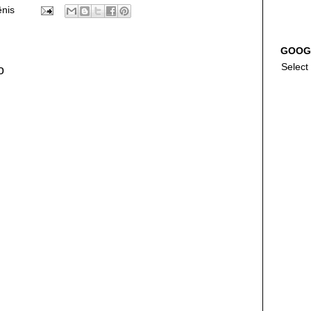
ênis
GOOG
Select
o