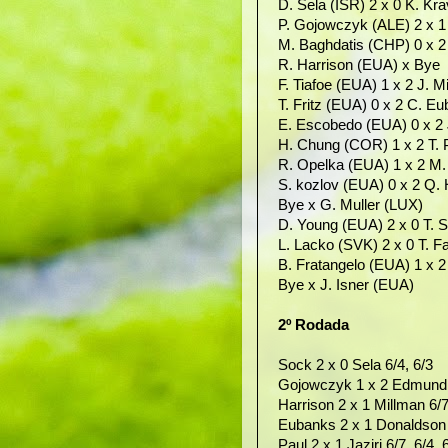
D. Sela (ISR) 2 x 0 K. Kr
P. Gojowczyk (ALE) 2 x 1 
M. Baghdatis (CHP) 0 x 2
R. Harrison (EUA) x Bye
F. Tiafoe (EUA) 1 x 2 J. M
T. Fritz (EUA) 0 x 2 C. E
E. Escobedo (EUA) 0 x 2 
H. Chung (COR) 1 x 2 T. P
R. Opelka (EUA) 1 x 2 M. J
S. kozlov (EUA) 0 x 2 Q. 
Bye x G. Muller (LUX)
D. Young (EUA) 2 x 0 T. 
L. Lacko (SVK) 2 x 0 T. Fa
B. Fratangelo (EUA) 1 x 2 
Bye x J. Isner (EUA)
2º Rodada
Sock 2 x 0 Sela 6/4, 6/3
Gojowczyk 1 x 2 Edmund 6
Harrison 2 x 1 Millman 6/7
Eubanks 2 x 1 Donaldson 6
Paul 2 x 1 Jaziri 6/7, 6/4, 