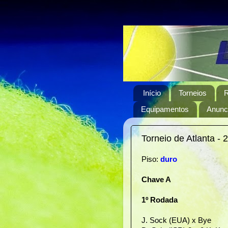
Início
Torneios
R
Equipamentos
Anunci
Torneio de Atlanta - 
Piso:
duro
Chave A
1º Rodada
J. Sock (EUA) x Bye