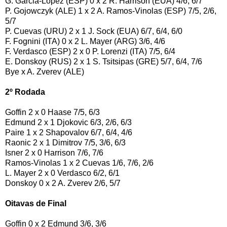
G. Garcia-Lopez (ESP) 0 x 2 R. Harrison (EUA) 4/6, 6/7
P. Gojowczyk (ALE) 1 x 2 A. Ramos-Vinolas (ESP) 7/5, 2/6,
5/7
P. Cuevas (URU) 2 x 1 J. Sock (EUA) 6/7, 6/4, 6/0
F. Fognini (ITA) 0 x 2 L. Mayer (ARG) 3/6, 4/6
F. Verdasco (ESP) 2 x 0 P. Lorenzi (ITA) 7/5, 6/4
E. Donskoy (RUS) 2 x 1 S. Tsitsipas (GRE) 5/7, 6/4, 7/6
Bye x A. Zverev (ALE)
2º Rodada
Goffin 2 x 0 Haase 7/5, 6/3
Edmund 2 x 1 Djokovic 6/3, 2/6, 6/3
Paire 1 x 2 Shapovalov 6/7, 6/4, 4/6
Raonic 2 x 1 Dimitrov 7/5, 3/6, 6/3
Isner 2 x 0 Harrison 7/6, 7/6
Ramos-Vinolas 1 x 2 Cuevas 1/6, 7/6, 2/6
L. Mayer 2 x 0 Verdasco 6/2, 6/1
Donskoy 0 x 2 A. Zverev 2/6, 5/7
Oitavas de Final
Goffin 0 x 2 Edmund 3/6, 3/6