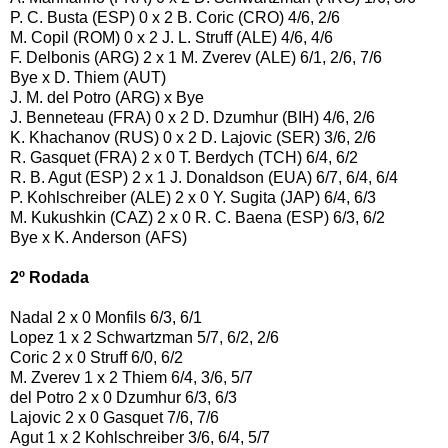
P. C. Busta (ESP) 0 x 2 B. Coric (CRO) 4/6, 2/6
M. Copil (ROM) 0 x 2 J. L. Struff (ALE) 4/6, 4/6
F. Delbonis (ARG) 2 x 1 M. Zverev (ALE) 6/1, 2/6, 7/6
Bye x D. Thiem (AUT)
J. M. del Potro (ARG) x Bye
J. Benneteau (FRA) 0 x 2 D. Dzumhur (BIH) 4/6, 2/6
K. Khachanov (RUS) 0 x 2 D. Lajovic (SER) 3/6, 2/6
R. Gasquet (FRA) 2 x 0 T. Berdych (TCH) 6/4, 6/2
R. B. Agut (ESP) 2 x 1 J. Donaldson (EUA) 6/7, 6/4, 6/4
P. Kohlschreiber (ALE) 2 x 0 Y. Sugita (JAP) 6/4, 6/3
M. Kukushkin (CAZ) 2 x 0 R. C. Baena (ESP) 6/3, 6/2
Bye x K. Anderson (AFS)
2º Rodada
Nadal 2 x 0 Monfils 6/3, 6/1
Lopez 1 x 2 Schwartzman 5/7, 6/2, 2/6
Coric 2 x 0 Struff 6/0, 6/2
M. Zverev 1 x 2 Thiem 6/4, 3/6, 5/7
del Potro 2 x 0 Dzumhur 6/3, 6/3
Lajovic 2 x 0 Gasquet 7/6, 7/6
Agut 1 x 2 Kohlschreiber 3/6, 6/4, 5/7