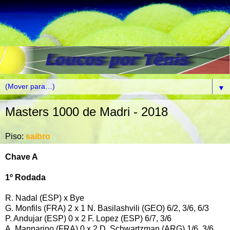
▼
Masters 1000 de Madri - 2018
Piso:
saibro
Chave A
1º Rodada
R. Nadal (ESP) x Bye
G. Monfils (FRA) 2 x 1 N. Basilashvili (GEO) 6/2, 3/6, 6/3
P. Andujar (ESP) 0 x 2 F. Lopez (ESP) 6/7, 3/6
A. Mannarino (FRA) 0 x 2 D. Schwartzman (ARG) 1/6, 3/6