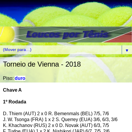
▼
Torneio de Vienna - 2018
Piso:
duro
Chave A
1º Rodada
D. Thiem (AUT) 2 x 0 R. Bemenmals (BEL) 7/5, 7/6
J. W. Tsonga (FRA) 1 x 2 S. Querrey (EUA) 3/6, 6/3, 3/6
K. Khachanov (RUS) 2 x 0 D. Novak (AUT) 6/3, 7/5
F. Tiafoe (EUA) 1 x 2 K. Nishikori (JAP) 6/7, 7/5, 2/6