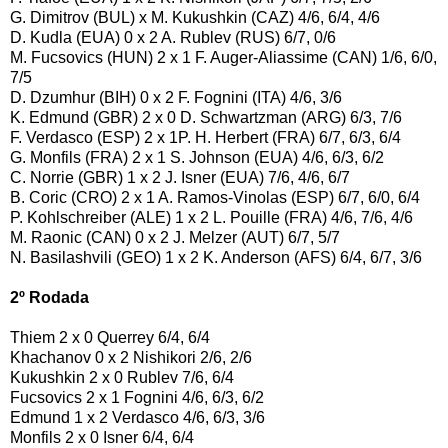
G. Dimitrov (BUL) x M. Kukushkin (CAZ) 4/6, 6/4, 4/6
D. Kudla (EUA) 0 x 2 A. Rublev (RUS) 6/7, 0/6
M. Fucsovics (HUN) 2 x 1 F. Auger-Aliassime (CAN) 1/6, 6/0,
7/5
D. Dzumhur (BIH) 0 x 2 F. Fognini (ITA) 4/6, 3/6
K. Edmund (GBR) 2 x 0 D. Schwartzman (ARG) 6/3, 7/6
F. Verdasco (ESP) 2 x 1P. H. Herbert (FRA) 6/7, 6/3, 6/4
G. Monfils (FRA) 2 x 1 S. Johnson (EUA) 4/6, 6/3, 6/2
C. Norrie (GBR) 1 x 2 J. Isner (EUA) 7/6, 4/6, 6/7
B. Coric (CRO) 2 x 1 A. Ramos-Vinolas (ESP) 6/7, 6/0, 6/4
P. Kohlschreiber (ALE) 1 x 2 L. Pouille (FRA) 4/6, 7/6, 4/6
M. Raonic (CAN) 0 x 2 J. Melzer (AUT) 6/7, 5/7
N. Basilashvili (GEO) 1 x 2 K. Anderson (AFS) 6/4, 6/7, 3/6
2º Rodada
Thiem 2 x 0 Querrey 6/4, 6/4
Khachanov 0 x 2 Nishikori 2/6, 2/6
Kukushkin 2 x 0 Rublev 7/6, 6/4
Fucsovics 2 x 1 Fognini 4/6, 6/3, 6/2
Edmund 1 x 2 Verdasco 4/6, 6/3, 3/6
Monfils 2 x 0 Isner 6/4, 6/4