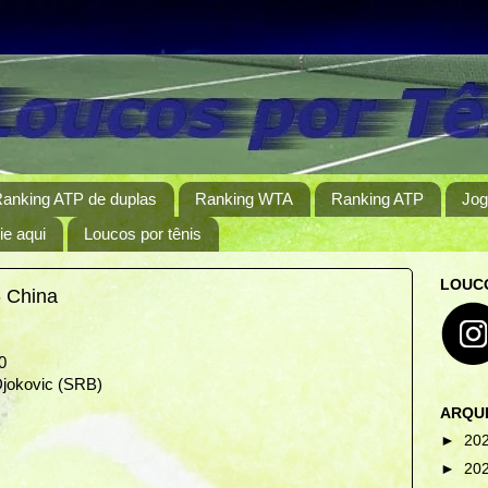
anking ATP de duplas
Ranking WTA
Ranking ATP
Jog
e aqui
Loucos por tênis
LOUCO
 China
0
jokovic (SRB)
ARQU
►
20
►
20