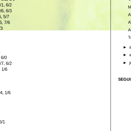
/1, 6/2
M
/6, 6/3
A
, 5/7
, 7/6
A
/3
A
T
►
4
►
 6/0
►
/7, 6/2
 1/6
SEGU
4, 1/6
6/1