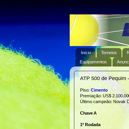
Início
Torneios
R
Equipamentos
Anunci
ATP 500 de Pequim -
Piso:
Cimento
Premiação: US$ 2.100.00
Último campeão: Novak D
Chave A
1º Rodada