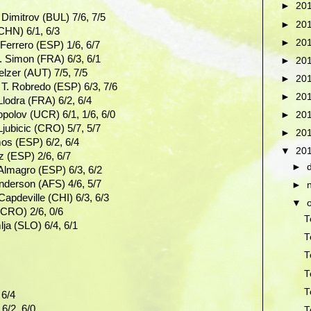
►
20
Dimitrov (BUL) 7/6, 7/5
►
20
CHN) 6/1, 6/3
►
20
 Ferrero (ESP) 1/6, 6/7
. Simon (FRA) 6/3, 6/1
►
20
lzer (AUT) 7/5, 7/5
►
20
 T. Robredo (ESP) 6/3, 7/6
►
20
lodra (FRA) 6/2, 6/4
gopolov (UCR) 6/1, 1/6, 6/0
►
20
Ljubicic (CRO) 5/7, 5/7
►
20
os (ESP) 6/2, 6/4
▼
20
z (ESP) 2/6, 6/7
►
lmagro (ESP) 6/3, 6/2
nderson (AFS) 4/6, 5/7
►
apdeville (CHI) 6/3, 6/3
▼
(CRO) 2/6, 0/6
T
lja (SLO) 6/4, 6/1
T
T
T
T
 6/4
6/2, 6/0
T