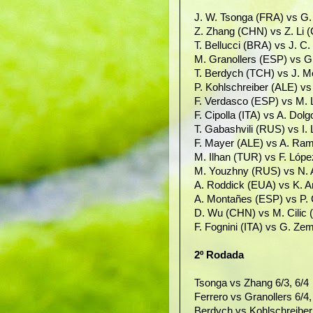
J. W. Tsonga (FRA) vs G. 
Z. Zhang (CHN) vs Z. Li (
T. Bellucci (BRA) vs J. C.
M. Granollers (ESP) vs G
T. Berdych (TCH) vs J. Me
P. Kohlschreiber (ALE) vs
F. Verdasco (ESP) vs M. L
F. Cipolla (ITA) vs A. Dol
T. Gabashvili (RUS) vs I. 
F. Mayer (ALE) vs A. Ram
M. Ilhan (TUR) vs F. Lópe
M. Youzhny (RUS) vs N. A
A. Roddick (EUA) vs K. A
A. Montañes (ESP) vs P. C
D. Wu (CHN) vs M. Cilic 
F. Fognini (ITA) vs G. Zem
2º Rodada
Tsonga vs Zhang 6/3, 6/4
Ferrero vs Granollers 6/4,
Berdych vs Kohlschreiber 