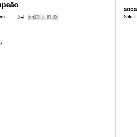
mpeão
GOOG
ênis
Select
o