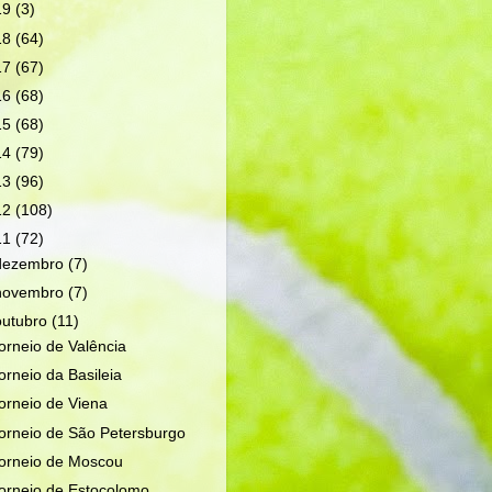
19
(3)
18
(64)
17
(67)
16
(68)
15
(68)
14
(79)
13
(96)
12
(108)
11
(72)
dezembro
(7)
novembro
(7)
outubro
(11)
orneio de Valência
orneio da Basileia
orneio de Viena
orneio de São Petersburgo
orneio de Moscou
orneio de Estocolomo