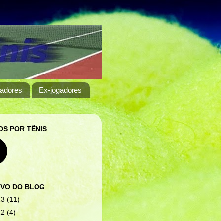
adores
Ex-jogadores
S POR TÊNIS
IVO DO BLOG
23
(11)
22
(4)